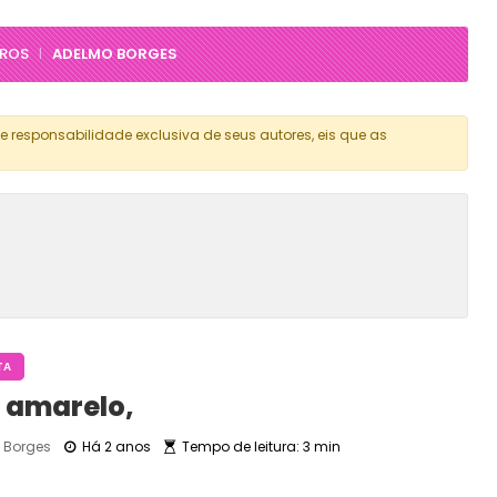
IROS
ADELMO BORGES
|
e responsabilidade exclusiva de seus autores, eis que as
TA
l amarelo,
Borges
Há 2 anos
Tempo de leitura: 3 min