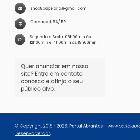
shop8papelaria@gmail.com
Camaçari, BA/ BR
Segunda a Sexta: 08h00min às
12h00min e 14h00min às 18h00min;
Quer anunciar em nosso
site? Entre em contato
conosco e atinja o seu
público alvo.
© Copyright 2018
/
2026.
Portal Abrantes
-
www.portalabr
Desenvolverdor
.