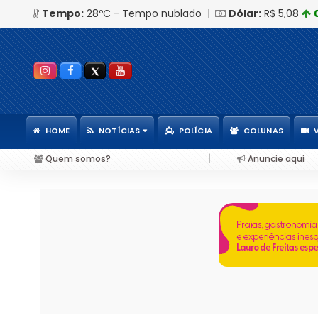
Tempo:
28ºC - Tempo nublado
|
Dólar:
R$ 5,08
HOME
NOTÍCIAS
POLÍCIA
COLUNAS
|
Quem somos?
Anuncie aqui
e mais de R$ 1,3 milhão em dinheiro vivo no interior da Bahia