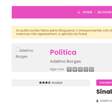
HOME
BLOGUE
|
As publicações feitas pelos Blogueiros Correspondentes são d
mesmas não representam a opinião do Portal.
Política
Adelmo Borges
Siga-nos:
Avaliar
COLUNIS
Sina
Adelmo 