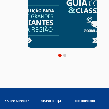
|
|
Quem Somos?
Anuncie aqui
Fale conosco