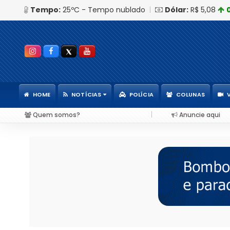
Tempo:
25ºC - Tempo nublado
|
Dólar:
R$ 5,08
HOME
NOTÍCIAS
POLÍCIA
COLUNAS
|
Quem somos?
Anuncie aqui
app e entregadores já podem financiar imóveis da MRV com nova regra da Ca