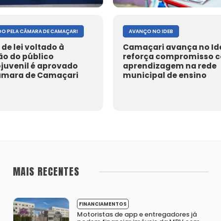
O PELA CÂMARA DE CAMAÇARI
AVANÇO NO IDEB
 de lei voltado à
Camaçari avança no Id
ão do público
reforça compromisso 
ojuvenil é aprovado
aprendizagem na rede
âmara de Camaçari
municipal de ensino
MAIS RECENTES
FINANCIAMENTOS
Motoristas de app e entregadores já