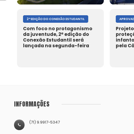
2ª EDIÇÃO DO CONEXÃO ESTUDANTIL
APROVAD
Com foco no protagonismo
Projeto
da juventude, 2ª edição do
proteç
Conexão Estudantil será
infant
lançada na segunda-feira
pela C
INFORMAÇÕES
(71) 9.9917-5347