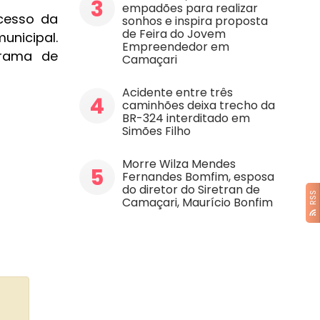
3
empadões para realizar
acesso da
sonhos e inspira proposta
de Feira do Jovem
unicipal.
Empreendedor em
grama de
Camaçari
Acidente entre três
4
caminhões deixa trecho da
BR-324 interditado em
Simões Filho
Morre Wilza Mendes
5
Fernandes Bomfim, esposa
do diretor do Siretran de
RSS
Camaçari, Maurício Bonfim