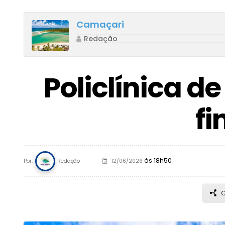
Camaçari
Redação
Policlínica 
fi
às 18h50
Redação
Por:
12/06/2026
C