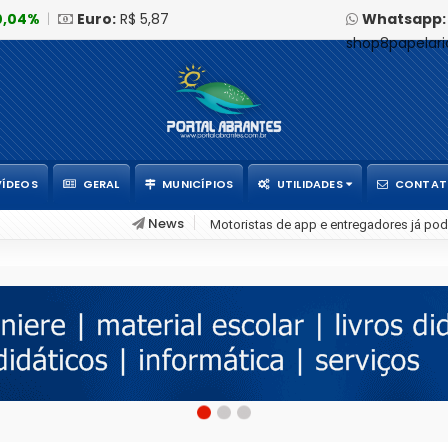
0,04%
|
Euro:
R$ 5,87
Whatsapp:
shop8papelar
VÍDEOS
GERAL
MUNICÍPIOS
UTILIDADES
CONTA
News
ixa
Novas regras para notas fiscais entram