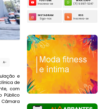
YOUTUBE
WHATSAPP
Inscreva-se
(71) 9.9917-5347
INSTAGRAM
RSS
Siga-nos
Inscreva-se
A-
ulação e
línica de
ente, com
o Público
na Câmara