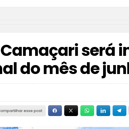
de Camaçari será 
nal do mês de ju
ompartilhar esse post: