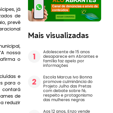
cipes, já
izados de
io, prevê
eracional
Mais visualizadas
unicipal,
Adolescente de 15 anos
 “A nossa
1
desaparece em Abrantes e
 afirma o
família faz apelo por
informações
cluídas e
Escola Marcus Ivo Bonna
2
promove culminância do
os para o
Projeto Julho das Pretas
i contará
com debate sobre fé,
respeito e protagonismo
exames de
das mulheres negras
a reduzir
Aos 12 anos, Enzo vende