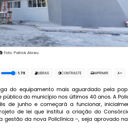
Foto: Patrick Abreu
:
1.7X
LIBRAS
CONTRASTE
IMPRIMIR
A+
rega do equipamento mais aguardado pela pop
ública do município nos últimos 40 anos. A Polic
ês de junho e começará a funcionar, inicialm
rojeto de lei que institui a criação do Consórci
la gestão da nova Policlínica –, seja aprovado 