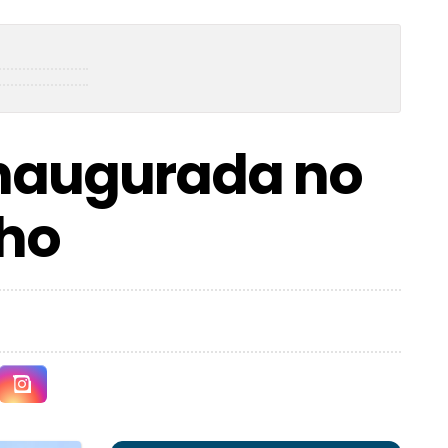
inaugurada no
nho