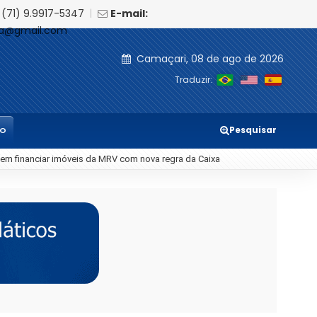
(71) 9.9917-5347
|
E-mail:
ia@gmail.com
Camaçari, 08 de ago de 2026
Traduzir:
Pesquisar
TO
 em vigor; entenda o que muda para as empresas