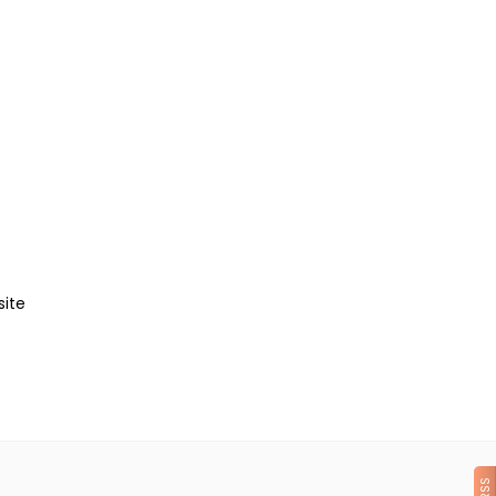
site
RSS