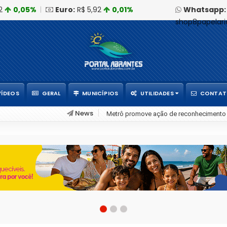
12
0,05%
|
Euro:
R$ 5,92
0,01%
Whatsapp:
shop8papelar
VÍDEOS
GERAL
MUNICÍPIOS
UTILIDADES
CONTA
News
Metrô promove ação de reconhecimento 