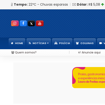
Tempo:
22ºC - Chuvas esparsas
|
Dólar:
R$ 5,08
HOME
NOTÍCIAS
POLÍCIA
COLUNAS
|
Quem somos?
Anuncie aqui
ara notas fiscais entram em vigor; entenda o que muda para as empresas