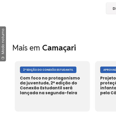
D
Modo noturno
Mais em
Camaçari
2ª EDIÇÃO DO CONEXÃO ESTUDANTIL
APROVAD
Com foco no protagonismo
Projeto
da juventude, 2ª edição do
proteç
Conexão Estudantil será
infant
lançada na segunda-feira
pela C