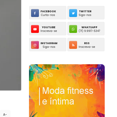
FACEBOOK
TWITTER
Curta-nos
Siga-nos
YOUTUBE
WHATSAPP
Inscreva-se
(71) 9.9917-5347
INSTAGRAM
RSS
Siga-nos
Inscreva-se
A-