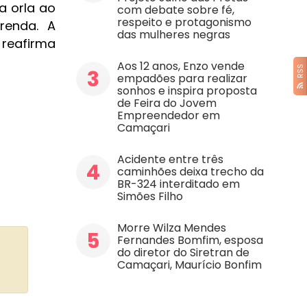
a orla ao
com debate sobre fé,
respeito e protagonismo
renda. A
das mulheres negras
 reafirma
Aos 12 anos, Enzo vende
RSS
3
empadões para realizar
sonhos e inspira proposta
de Feira do Jovem
Empreendedor em
Camaçari
Acidente entre três
4
caminhões deixa trecho da
BR-324 interditado em
Simões Filho
Morre Wilza Mendes
5
Fernandes Bomfim, esposa
do diretor do Siretran de
Camaçari, Maurício Bonfim