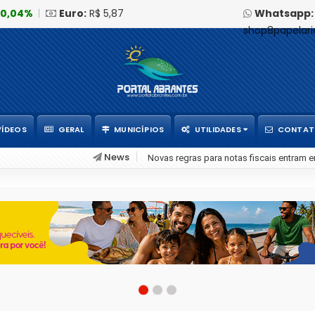
0,04%
|
Euro:
R$ 5,87
Whatsapp:
shop8papelar
VÍDEOS
GERAL
MUNICÍPIOS
UTILIDADES
CONTA
News
Na era da Inteligência Artificial, formar