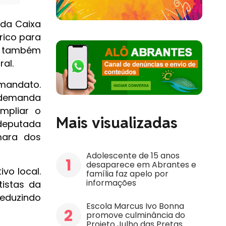
 da Caixa
rico para
 e também
al.
 mandato.
 demanda
mpliar o
Mais visualizadas
 deputada
mara dos
Adolescente de 15 anos
1
desaparece em Abrantes e
vo local.
família faz apelo por
informações
tistas da
reduzindo
Escola Marcus Ivo Bonna
2
promove culminância do
Projeto Julho das Pretas