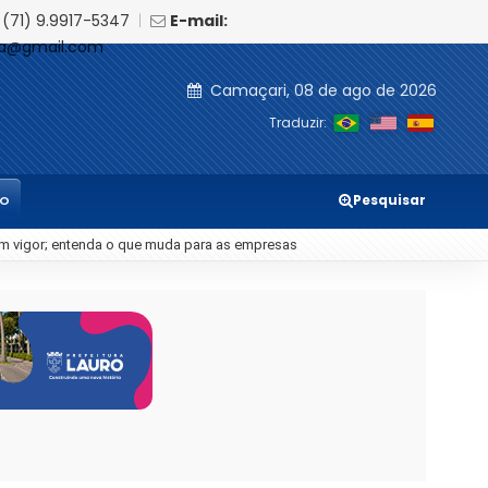
(71) 9.9917-5347
|
E-mail:
ia@gmail.com
Camaçari, 08 de ago de 2026
Traduzir:
Pesquisar
TO
 estudantes críticos se torna o maior desafio da educação