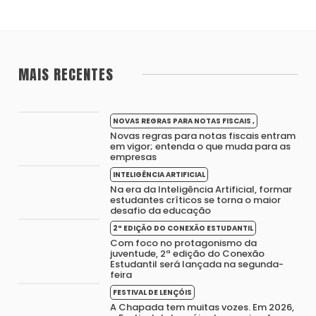
MAIS RECENTES
NOVAS REGRAS PARA NOTAS FISCAIS ,
Novas regras para notas fiscais entram
em vigor; entenda o que muda para as
empresas
INTELIGÊNCIA ARTIFICIAL
Na era da Inteligência Artificial, formar
estudantes críticos se torna o maior
desafio da educação
2ª EDIÇÃO DO CONEXÃO ESTUDANTIL
Com foco no protagonismo da
juventude, 2ª edição do Conexão
Estudantil será lançada na segunda-
feira
FESTIVAL DE LENÇÓIS
A Chapada tem muitas vozes. Em 2026,