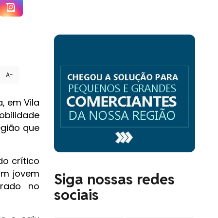
A-
, em Vila
obilidade
egião que
o crítico
 Um jovem
Siga nossas redes
arado no
sociais