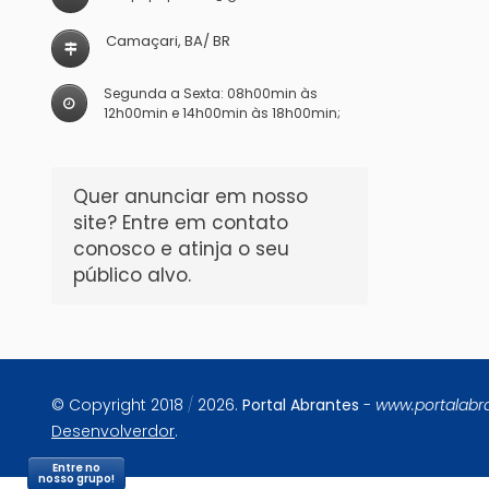
Camaçari, BA/ BR
Segunda a Sexta: 08h00min às
12h00min e 14h00min às 18h00min;
Quer anunciar em nosso
site? Entre em contato
conosco e atinja o seu
público alvo.
© Copyright 2018
/
2026.
Portal Abrantes
-
www.portalabr
Desenvolverdor
.
Entre no
nosso grupo!