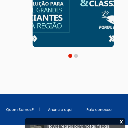
|
|
Quem Somos?
Anuncie aqui
Fale conosco
X
Novas regras para notas fiscais