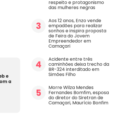
respeito e protagonismo
das mulheres negras
Aos 12 anos, Enzo vende
3
empadões para realizar
sonhos e inspira proposta
de Feira do Jovem
Empreendedor em
Camaçari
Acidente entre três
4
caminhões deixa trecho da
BR-324 interditado em
Simões Filho
eb e
com a
Morre Wilza Mendes
5
Fernandes Bomfim, esposa
do diretor do Siretran de
Camaçari, Maurício Bonfim