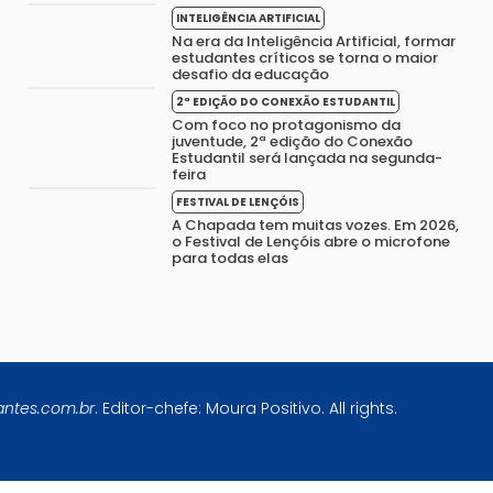
INTELIGÊNCIA ARTIFICIAL
Na era da Inteligência Artificial, formar
estudantes críticos se torna o maior
desafio da educação
2ª EDIÇÃO DO CONEXÃO ESTUDANTIL
Com foco no protagonismo da
juventude, 2ª edição do Conexão
Estudantil será lançada na segunda-
feira
FESTIVAL DE LENÇÓIS
A Chapada tem muitas vozes. Em 2026,
o Festival de Lençóis abre o microfone
para todas elas
antes.com.br
. Editor-chefe: Moura Positivo. All rights.