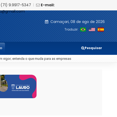
(71) 9.9917-5347
|
E-mail:
ia@gmail.com
Camaçari, 08 de ago de 2026
Traduzir:
Pesquisar
TO
 estudantes críticos se torna o maior desafio da educação