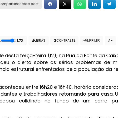
ompartilhar esse post:
:
1.7X
LIBRAS
CONTRASTE
IMPRIMIR
A+
e desta terça-feira (12), na Rua da Fonte da Caixa
ndeu o alerta sobre os sérios problemas de m
ncia estrutural enfrentados pela população da r
conteceu entre 16h20 e 16h40, horário considerad
studantes e trabalhadores retornando para casa.
 acabou colidindo no fundo de um carro p