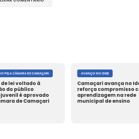
EIXAR COMENTÁRIO
O PELA CÂMARA DE CAMAÇARI
AVANÇO NO IDEB
 de lei voltado à
Camaçari avança no Id
ão do público
reforça compromisso 
ojuvenil é aprovado
aprendizagem na rede
âmara de Camaçari
municipal de ensino