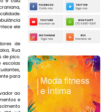
vo e caiu
FACEBOOK
TWITTER
craniana,
Curta-nos
Siga-nos
alidade.
bulância
YOUTUBE
WHATSAPP
Inscreva-se
(71) 9.9917-5347
ntece ele
INSTAGRAM
RSS
Siga-nos
Inscreva-se
dores de
aixa, Rua
 de pico.
e escolas
studantes,
ente para
lvador ao
amentos e
scimento