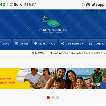
04%
|
Euro:
R$ 5,87
Whatsapp:
shop8papelar
VÍDEOS
GERAL
MUNICÍPIOS
UTILIDADES
CONTA
News
Na era da Inteligência Artificial, formar