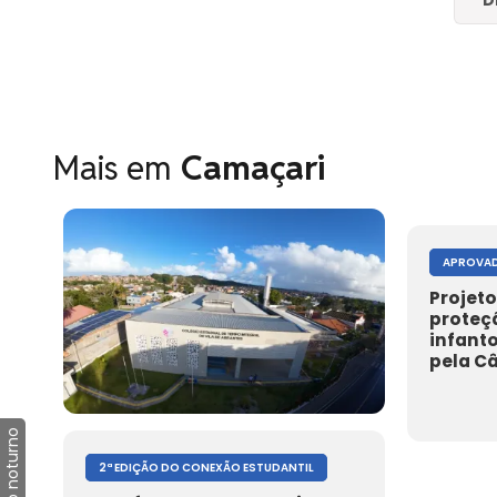
D
Mais em
Camaçari
APROVAD
Projeto
proteç
infant
pela C
Modo noturno
2ª EDIÇÃO DO CONEXÃO ESTUDANTIL