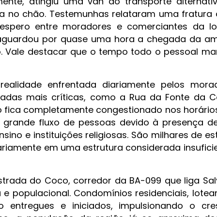
mente, atingiu uma van do transporte alternati
ça no chão. Testemunhas relataram uma fratura 
spero entre moradores e comerciantes da loc
 aguardou por quase uma hora a chegada da am
 Vale destacar que o tempo todo o pessoal ma
realidade enfrentada diariamente pelos mora
eradas mais críticas, como a Rua da Fonte da C
ito fica completamente congestionado nos horários
a grande fluxo de pessoas devido à presença d
nsino e instituições religiosas. São milhares de e
iariamente em uma estrutura considerada insufici
Estrada do Coco, corredor da BA-099 que liga Sa
ia e populacional. Condomínios residenciais, lote
 entregues e iniciados, impulsionando o cre