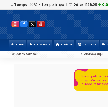
Tempo:
20ºC - Tempo limpo
|
Dólar:
R$ 5,08
0,
HOME
NOTÍCIAS
POLÍCIA
COLUNAS
|
Quem somos?
Anuncie aqui
ara notas fiscais entram em vigor; entenda o que muda para as empresas