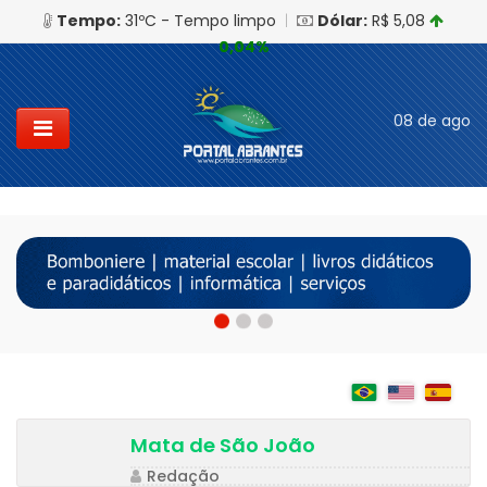
Tempo:
31ºC - Tempo limpo
|
Dólar:
R$ 5,08
0,04%
08 de ago
Traduzir:
Mata de São João
Redação